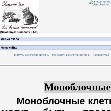
[
Nikodimych Company L.t.d.
]
Форма входа
Меню сайта
Модульные клетки-витрины
Моноблочные клетки-витрины
Террариумы
Моноблочные 
Моноблочные клетки