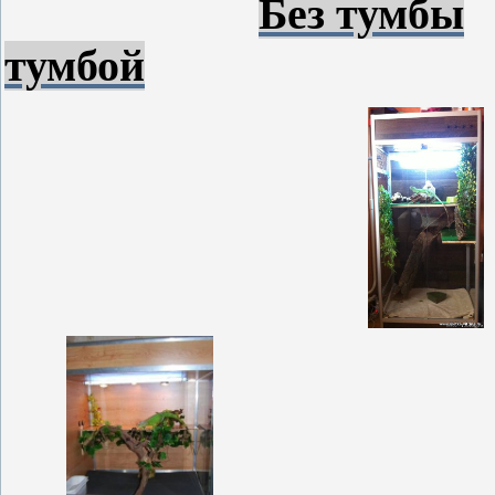
Без тумбы
тумбой