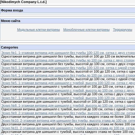
[
Nikodimych Company L.t.d.
]
Форма входа
Меню сайта
Модульные клетки-витрины
Моноблочные клетки-витрины
Террариумы
Categories
Эскиз №1. 1-этажная витрина для шиншилл без тумбы 100-120 см, сетка с двух сторо
Одноэтажная витрина для шиншилл без тумбы, высотой от 100 до 120 см включительно
Эскиз №2. 1-этажная витрина для шиншилл без тумбы до 100 см, сетка с двух сторон
Одноэтажная витрина для шиншилл без тумбы, высотой до 100 см, сетка с двух сторо
Эскиз №3. 1-этажная витрина для шиншилл без тумбы 100-120 см, сетка с одной сто
Одноэтажная витрина для шиншилл без тумбы, высотой от 100 до 120 см, сетка с одн
Эскиз №4. 1-этажная витрина для шиншилл без тумбы до 100 см, сетка с одной стор
Одноэтажная витрина для шиншилл без тумбы, высотой до 100 см, сетка с одной сто
Эскиз №5. 1-этажная витрина для шиншилл с тумбой, высота 100-120 см, сетка с дву
Одноэтажная витрина для шиншилл с тумбой, высотой от 100 до 120 см, сетка с двух 
Эскиз №6. 1-этажная витрина для шиншилл с тумбой, высота до 100 см, сетка с двух
Одноэтажная витрина для шиншилл с тумбой, высотой до 100 см, сетка с двух сторон
Эскиз №7. 1-этажная витрина для шиншилл с тумбой, высота 100-120 см, сетка с одн
Одноэтажная витрина для шиншилл с тумбой, высотой от 100 до 120 см, сетка с одно
Эскиз №8. 1-этажная витрина для шиншилл с тумбой, высота до 100 см, сетка с одно
Одноэтажная витрина для шиншилл с тумбой, высотой до 100 см, сетка с одной стор
Эскиз №9. 2-этажная витрина для шиншилл без тумбы, высота этажа до 100 см, сетка
Двухэтажная витрина для шиншилл без тумбы, высота каждого этажа не более 100 см,
Эскиз №10. 2-этажная витрина для шиншилл без тумбы, высота этажа до 100 см, сетк
Двухэтажная витрина для шиншилл без тумбы, высота каждого этажа не более 100 см,
Эскиз №11. 2-этажная витрина для шиншилл с тумбой, высота этажа до 100 см, сетка
Двухэтажная витрина для шиншилл с тумбой, высота каждого этажа не более 100 см, с