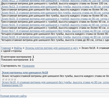
Эскиз №12. 2-этажная витрина для шиншилл с тумбой, высота этажа до 100 см, сетка
Двухэтажная витрина для шиншилл с тумбой, высота каждого этажа не более 100 см, 
Эскиз №13. 3-этажная витрина для шиншилл без тумбы, высота этажа до 90 см, сетка
Трехэтажная витрина для шиншилл без тумбы, высота каждого этажа не более 90 см, с
Эскиз №14. 3-этажная витрина для шиншилл без тумбы, высота этажа до 90 см, сетка
Трехэтажная витрина для шиншилл без тумбы, высота каждого этажа не более 90 см, 
Эскиз №15. 3-этажная витрина для шиншилл с тумбой, высота этажа до 90 см, сетка 
Трехэтажная витрина для шиншилл с тумбой, высота каждого этажа не более 90 см, се
Эскиз №16. 3-этажная витрина для шиншилл с тумбой, высота этажа до 90 см, сетка 
Трехэтажная витрина для шиншилл с тумбой, высота каждого этажа не более 90 см, с
Эскиз №17. 4-этажная витрина для шиншилл без тумбы, высота этажа до 80 см, сетка
Четырехэтажная витрина для шиншилл без тумбы, высота каждого этажа не более 80 с
Эскиз №18. 4-этажная витрина для шиншилл без тумбы, высота этажа до 80 см, сетка
Четырехэтажная витрина для шиншилл без тумбы, высота этажа до 80 см, сетка с од
Главная
»
Файлы
»
Эскизы клеток-витрин для шиншилл и дегу
» Эскиз №18. 4-этажная
с одной стороны
В категории материалов
:
1
Показано материалов
:
1-1
Сортировать по
:
Названию
Эскиз витрины для шиншилл №18
Эскиз четырехэтажной витрины для шиншилл без тумбы, высота каждого этажа не бол
Эскиз №18. 4-этажная витрина для шиншилл без тумбы, высота этажа до 80 см, сетк
Комментарии (0)
Полная версия сайта