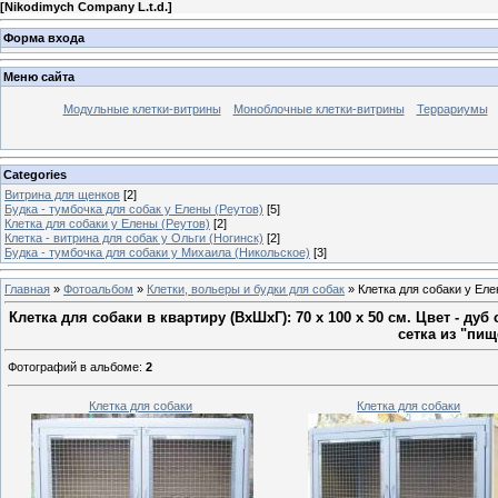
[
Nikodimych Company L.t.d.
]
Форма входа
Меню сайта
Модульные клетки-витрины
Моноблочные клетки-витрины
Террариумы
Categories
Витрина для щенков
[2]
Будка - тумбочка для собак у Елены (Реутов)
[5]
Клетка для собаки у Елены (Реутов)
[2]
Клетка - витрина для собак у Ольги (Ногинск)
[2]
Будка - тумбочка для собаки у Михаила (Никольское)
[3]
Главная
»
Фотоальбом
»
Клетки, вольеры и будки для собак
» Клетка для собаки у Еле
Клетка для собаки в квартиру (ВхШхГ): 70 х 100 х 50 см. Цвет - д
сетка из "пи
Фотографий в альбоме
:
2
Клетка для собаки
Клетка для собаки