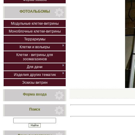
ФОТОАЛЬБОМЫ
Модульные клетки-витрины
Моноблочные клетки-витрины
Террариумы
Клетки и вольеры
Клетки - витрины для
зоомагазинов
Для дачи
Изделия других тематик
Эскизы витрин
Форма входа
Поиск