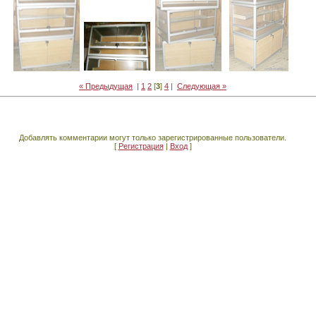
« Предыдущая
|
1
2
[
3
]
4
|
Следующая »
Добавлять комментарии могут только зарегистрированные пользователи.
[
Регистрация
|
Вход
]