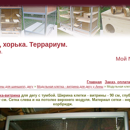
 хорька. Террариум.
м.
Мой N
Главная
Заказ, оплата
ны для шиншилл, дегу
»
Модульная клетка - витрина для дегу у Анны
» Модульная клет
ка-витрина
для дегу с тумбой. Ширина клетки - витрины - 90 см, глу
0 см. Сетка слева и на потолке верхнего модуля. Материал сетки - н
корбридж.