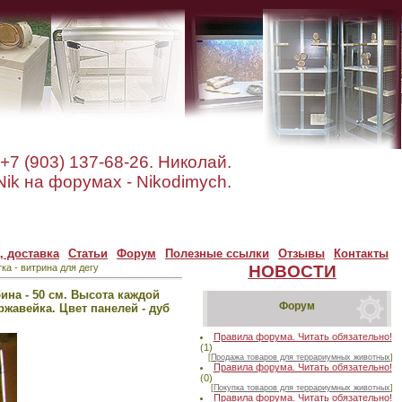
+7 (903) 137-68-26. Николай.
ik на форумах - Nikodimych.
, доставка
Статьи
Форум
Полезные ссылки
Отзывы
Контакты
ка - витрина для дегу
НОВОСТИ
бина - 50 см. Высота каждой
Форум
ержавейка. Цвет панелей - дуб
Правила форума. Читать обязательно!
(1)
[
Продажа товаров для террариумных животных
]
Правила форума. Читать обязательно!
(0)
[
Покупка товаров для террариумных животных
]
Правила форума. Читать обязательно!