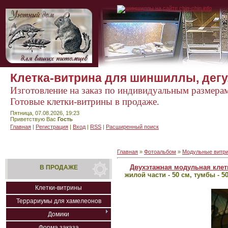
Клетка-витрина для шиншиллы, дегу,
Изготовление на заказ по индивидуальным размера
Готовые клетки-витрины в продаже.
Пятница, 07.08.2026, 19:23
Приветствую Вас
Гость
Главная
|
Регистрация
|
Вход
|
RSS
|
Расширенный поиск
Главная
»
Фотоальбом
»
Модульные витри
Двухэтажная модульная клет
В ПРОДАЖЕ
жилой части - 50 см, тумбы - 5
Клетки-витрины
Террариумы для хамелеонов
Домики
Форма заказа