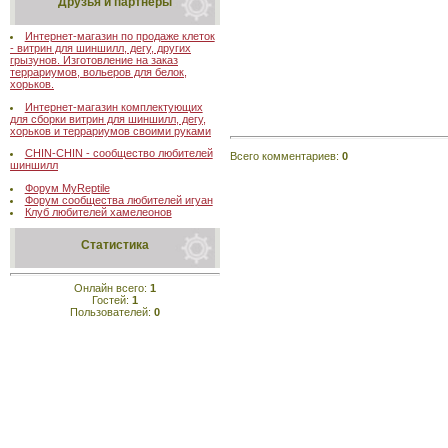
Друзья и партнеры
Интернет-магазин по продаже клеток
- витрин для шиншилл, дегу, других
грызунов. Изготовление на заказ
террариумов, вольеров для белок,
хорьков.
Интернет-магазин комплектующих
для сборки витрин для шиншилл, дегу,
хорьков и террариумов своими руками
CHIN-CHIN - сообщество любителей
Всего комментариев
:
0
шиншилл
Форум MyReptile
Форум сообщества любителей игуан
Клуб любителей хамелеонов
Статистика
Онлайн всего:
1
Гостей:
1
Пользователей:
0