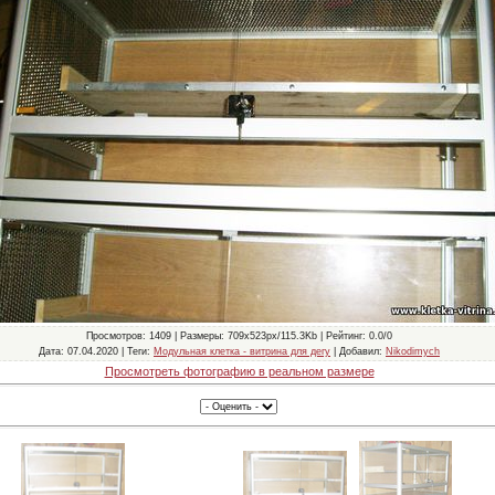
Просмотров
: 1409 |
Размеры
: 709x523px/115.3Kb |
Рейтинг
: 0.0/0
Дата
: 07.04.2020 |
Теги
:
Модульная клетка - витрина для дегу
|
Добавил
:
Nikodimych
Просмотреть фотографию в реальном размере