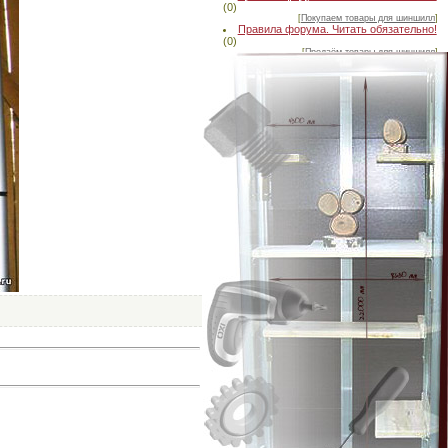
(0)
[
Покупаем товары для шиншилл
]
Правила форума. Читать обязательно!
(0)
[
Продаём товары для шиншилл
]