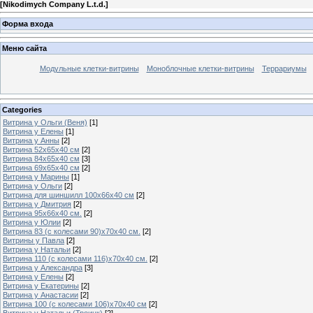
[
Nikodimych Company L.t.d.
]
Форма входа
Меню сайта
Модульные клетки-витрины
Моноблочные клетки-витрины
Террариумы
Categories
Витрина у Ольги (Веня)
[1]
Витрина у Елены
[1]
Витрина у Анны
[2]
Витрина 52х65х40 см
[2]
Витрина 84х65х40 см
[3]
Витрина 69х65х40 см
[2]
Витрина у Марины
[1]
Витрина у Ольги
[2]
Витрина для шиншилл 100х66х40 см
[2]
Витрина у Дмитрия
[2]
Витрина 95х66х40 см.
[2]
Витрина у Юлии
[2]
Витрина 83 (с колесами 90)х70х40 см.
[2]
Витрины у Павла
[2]
Витрина у Натальи
[2]
Витрина 110 (с колесами 116)х70х40 см.
[2]
Витрина у Александра
[3]
Витрина у Елены
[2]
Витрина у Екатерины
[2]
Витрина у Анастасии
[2]
Витрина 100 (с колесами 106)х70х40 см
[2]
Витрина у Натальи (Троицк)
[2]