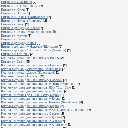
Витрина у Анастасии
[2]
Витрина 100 х 65 х 45 см.
[2]
Витрина у Юлии
[2]
Витрина у Павла
[2]
Витрина у Елены (Салтыковка)
[2]
Витрина у Ирины (Пушкино)
[2]
Витрина у Веры
[2]
Витрина для дегу у Ольги
[2]
Витрина у Лидии (Железнодорожный)
[2]
Витрина у Ксении
[2]
Витрина у Юлии
[2]
Витрина для дегу у Яны
[5]
Витрина для дегу у Натальи (Щелково)
[2]
Витрина для дегу 100 х 70 х 50 см (Мытищи)
[2]
Витрина у Татьяны
[2]
Клетка-витрина для шиншиллы у Елены
[2]
Витрина у Ольги
[5]
Клетка-витрина для шиншиллы у Натальи
[2]
Клетка-витрина у Анастасии (Челябинск)
[2]
Клетка-витрина у Дарьи (Жуковский)
[2]
Клетка-витрина у Натальи
[2]
Клетка-витрина для шиншиллы у Наталии
[2]
Клетка - витрина для шиншиллы у Петра (Королев)
[2]
Клетка - витрина для шиншиллы 80 х 70 х 40 см
[2]
Клетка - витрина для шиншиллы у Оксаны
[2]
Клетки - витрины для шиншилл у Марии
[1]
Клетка - витрина для шиншиллы у Елены
[2]
Клетка-витрина для шиншилл у Натальи (Челябинск)
[4]
Клетка-витрина для шиншиллы у Марии
[2]
Клетка - витрина для шиншиллы у Александра (Одинцово)
[2]
Клетка - витрина для шиншилл у Сергея
[2]
Клетка - витрина для шиншиллы у Дарьи
[2]
Клетка - витрина для шиншиллы у Ольги
[2]
Клетка - витрина для шиншиллы у Анастасии
[2]