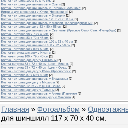
Клетка - витрина 100 х 60 х 40 см.
[2]
Клетка - витрина для шиншиллы у Ольги
[2]
Клетка - витрина для шиншиллы у Евгении (Балашиха)
[2]
Витрина для шиншиллы у Юлии (Новокосино)
[2]
Клетка - витрина для шиншиллы у Виктории
[2]
Клетка - витрина для шиншиллы 120 х 72 х 38 см.
[2]
Клетка - витрина для шиншиллы у Любови (Железнодорожный)
[2]
Клетка - витрина для дегу 83 х 80 х 55 см.
[2]
Клетка - витрина для шиншиллы у Светланы (Красное Село, Санкт-Петербург)
[2]
Клетка - витрина 98 х 73 х 40 см.
[2]
Клетка - витрина 83 х 72 х 43 см.
[2]
Клетка - витрина для шиншиллы 108 х 72 х 40 см
[2]
Клетка - витрина для шиншилл 108 х 72 х 50 см
[2]
Клетка - витрина 90 х 80 х 50 см.
[2]
Клетка-витрина для дегу у Никиты
[2]
Клетка-витрина 100 х 79 х 40 см
[2]
Клетка - витрина для дегу у Светланы
[2]
Клетка-витрина 83 х 72 х 40 см. Цвет - Вишня.
[2]
Клетка-витрина 83 х 72 х 40 см. Цвет - Орех.
[2]
Клетка - витрина для дегу у Юлии (Красногорск)
[2]
Клетка - витрина 87 х 69 х 40 см
[2]
Клетка - витрина для шиншиллы у Владимира
[2]
Клетка - витрина для дегу у Михаила
[7]
Клетка - витрина 120 х 72 х 40 см. Венге.
[2]
Клетка - витрина для дегу у Татьяны
[2]
Клетка - витрина для шиншиллы у Алины (Павлино)
[8]
Клетка - витрина для перевозки дегу у Максима
[4]
Главная
»
Фотоальбом
»
Одноэтажны
для шиншилл 117 х 70 х 40 см.