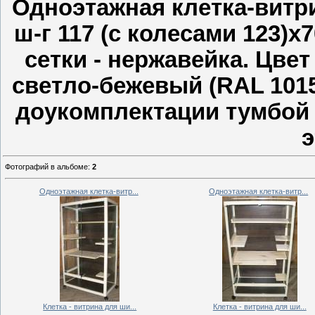
Одноэтажная клетка-витр
ш-г 117 (с колесами 123)х
сетки - нержавейка. Цвет
светло-бежевый (RAL 101
доукомплектации тумбой
э
Фотографий в альбоме
:
2
Одноэтажная клетка-витр...
Одноэтажная клетка-витр...
Клетка - витрина для ши...
Клетка - витрина для ши...