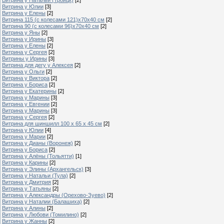
Витрина у Юлии
[3]
Витрина у Елены
[2]
Витрина 115 (с колесами 121)х70х40 см
[2]
Витрина 90 (с колесами 96)х70х40 см
[2]
Витрина у Яны
[2]
Витрина у Ирины
[3]
Витрина у Елены
[2]
Витрина у Сергея
[2]
Витрины у Ирины
[3]
Витрина для дегу у Алексея
[2]
Витрина у Ольги
[2]
Витрина у Виктора
[2]
Витрина у Бориса
[2]
Витрина у Екатерины
[2]
Витрина у Марины
[3]
Витрина у Евгении
[2]
Витрина у Марины
[3]
Витрина у Сергея
[2]
Витрина для шиншилл 100 х 65 х 45 см
[2]
Витрина у Юлии
[4]
Витрина у Марии
[2]
Витрина у Дианы (Воронеж)
[2]
Витрина у Бориса
[2]
Витрина у Алёны (Тольятти)
[1]
Витрина у Карины
[2]
Витрина у Элины (Архангельск)
[3]
Витрина у Натальи (Тула)
[2]
Витрина у Дмитрия
[2]
Витрина у Татьяны
[2]
Витрина у Александры (Орехово-Зуево)
[2]
Витрина у Наталии (Балашиха)
[2]
Витрина у Алины
[2]
Витрина у Любови (Томилино)
[2]
Витрина у Жанны
[2]