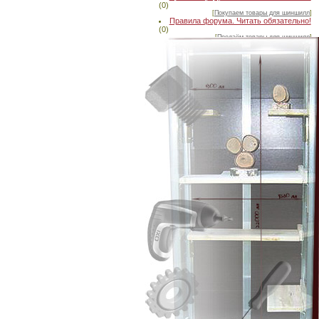
(0)
[
Покупаем товары для шиншилл
]
Правила форума. Читать обязательно!
(0)
[
Продаём товары для шиншилл
]