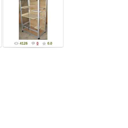
03.03.2015
Одноэтажная клетка-
витрина для шиншилл без
тумбы. Размеры: в-ш-г
102 (с колесами 108...
Nikodimych
4126
0
0.0