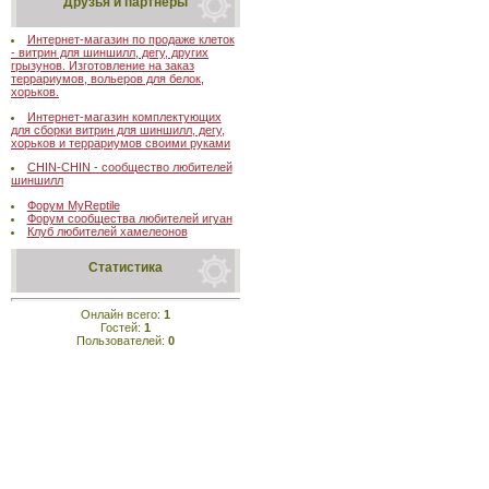
Друзья и партнеры
Интернет-магазин по продаже клеток
- витрин для шиншилл, дегу, других
грызунов. Изготовление на заказ
террариумов, вольеров для белок,
хорьков.
Интернет-магазин комплектующих
для сборки витрин для шиншилл, дегу,
хорьков и террариумов своими руками
CHIN-CHIN - сообщество любителей
шиншилл
Форум MyReptile
Форум сообщества любителей игуан
Клуб любителей хамелеонов
Статистика
Онлайн всего:
1
Гостей:
1
Пользователей:
0