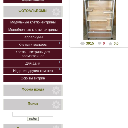
03.03.2015
ФОТОАЛЬБОМЫ
Одноэтажная клетка-
витрина для шиншилл без
тумбы. Размеры: в-ш-г
Модульные клетки-витрины
102 (с колесами 108...
Моноблочные клетки-витрины
Nikodimych
Террариумы
3915
0
0.0
Клетки и вольеры
Клетки - витрины для
зоомагазинов
Для дачи
Изделия других тематик
Эскизы витрин
Форма входа
Поиск