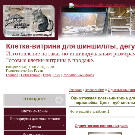
Клетка-витрина для шиншиллы, дегу,
Изготовление на заказ по индивидуальным размера
Готовые клетки-витрины в продаже.
Воскресенье, 09.08.2026, 12:38
Приветствую Вас
Гость
Главная
|
Регистрация
|
Вход
|
RSS
|
Расширенный поиск
Главная
»
Фотоальбом
»
Одноэтажные вит
Одноэтажная клетка-витрина для 
В ПРОДАЖЕ
нержавейка. Цвет - дуб свет
Клетки-витрины
Фотографий в альбоме
:
2
Террариумы для хамелеонов
Одноэтажная клетка-витрина
Домики
Форма заказа