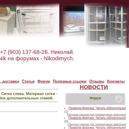
+7 (903) 137-68-26. Николай.
ik на форумах - Nikodimych.
, доставка
Статьи
Форум
Полезные ссылки
Отзывы
Контакты
НОВОСТИ
Сетка слева. Материал сетки -
йки дополнительных этажей.
Форум
Правила форума. Читать обязательно!
(1)
[
Продажа товаров для террариумных животных
]
Правила форума. Читать обязательно!
(0)
[
Покупка товаров для террариумных животных
]
Правила форума. Читать обязательно!